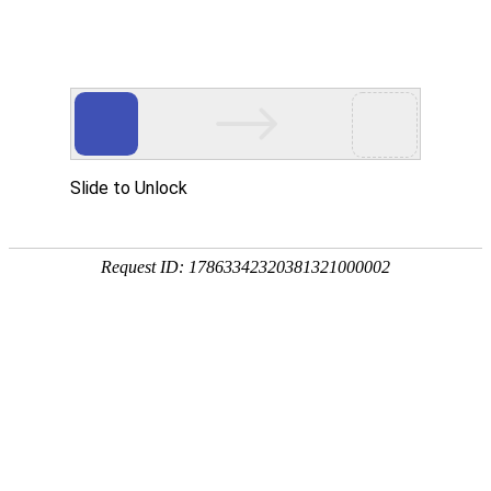
z6人生就是搏
欢迎您访问液压z6人生就是搏网官网！
网站首页
关于我们
产品中心
客户案例
技术资讯
行业资讯
联系我们
工程液压z6人生就是搏
重载液压z6人生就是搏
冶金设备z6人生就是搏